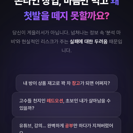
온라인 창업, 마음만 먹고
왜
첫발을 떼지 못할까요?
당신이 게을러서가 아닙니다. 넘쳐나는 정보 속 '분석 마
비'와
현실적인 리스크가 주는
실패에 대한 두려움
때문입
니다.
내 방이 상품 재고로 꽉 차
창고
가 되면 어쩌지?
고수들 천지인
레드오션
, 초보인 내가 살아남을 수
있을까?
유튜브, 강의... 완벽하게
공부
만 하다가 지쳐버렸어