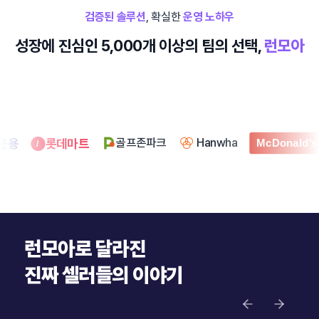
검증된 솔루션
, 확실한
운영 노하우
성장에 진심인 5,000개 이상의 팀의 선택,
런모아
롯데마트
삼성
골프존파크
Hanwha
McDonald's
런모아로 달라진
진짜 셀러들의 이야기