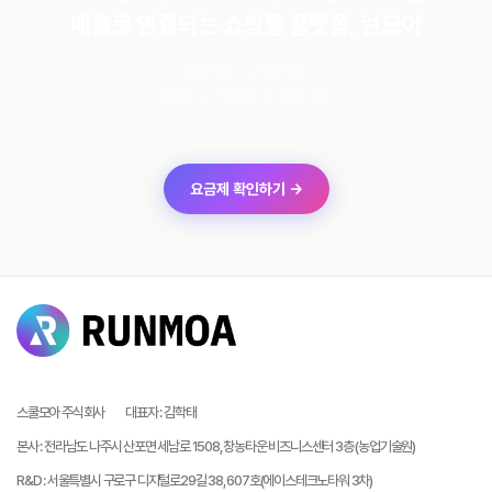
매출로 연결되는 쇼핑몰 플랫폼, 런모아
지금 바로 시작하세요.
복잡한 건 저희가 다 챙겼어요.
요금제 확인하기 →
스쿨모아 주식회사
대표자
:
김학태
본사
:
전라남도 나주시 산포면 세남로 1508, 창농타운 비즈니스센터 3층 (농업기술원)
R&D
:
서울특별시 구로구 디지털로29길 38, 607호(에이스테크노타워 3차)