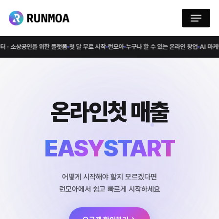
Skip
Menu
to
main
content
인을 위한 플랫폼
첫 달 무료 시작
런모아
누구나 할 수 있는 온라인 창업
AI 마케팅 자동화
1
온라인
첫 매출
EASY
START