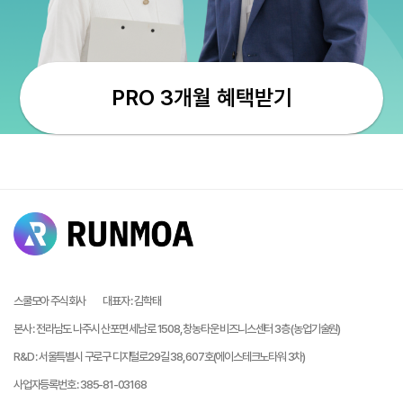
PRO 3개월 혜택받기
스쿨모아 주식회사
대표자
:
김학태
본사
:
전라남도 나주시 산포면 세남로 1508, 창농타운 비즈니스센터 3층 (농업기술원)
R&D
:
서울특별시 구로구 디지털로29길 38, 607호(에이스테크노타워 3차)
사업자등록번호
:
385-81-03168