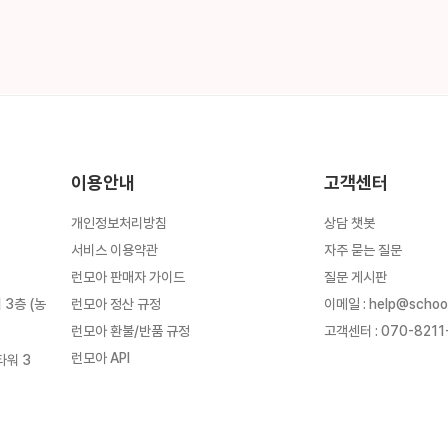
이용안내
고객센터
개인정보처리방침
상담 챗봇
서비스 이용약관
자주 묻는 질문
런모아 판매자 가이드
질문 게시판
런모아 정산 규정
이메일
:
help@schoo
3층 (농
런모아 환불/반품 규정
고객센터
:
070-8211
런모아 API
타워 3