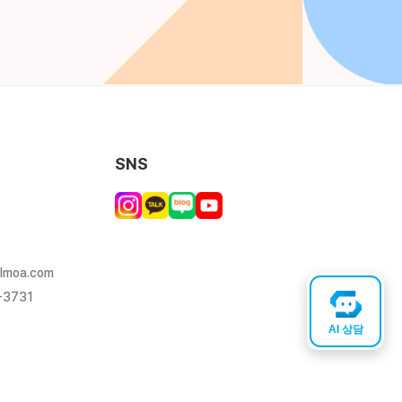
SNS
lmoa.com
-3731
AI 상담