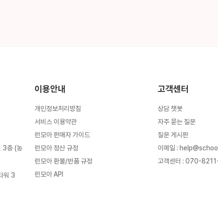
이용안내
고객센터
개인정보처리방침
상담 챗봇
서비스 이용약관
자주 묻는 질문
런모아 판매자 가이드
질문 게시판
런모아 정산 규정
이메일
:
help@schoo
3층 (농
런모아 환불/반품 규정
고객센터
:
070-8211
런모아 API
타워 3