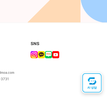
SNS
lmoa.com
-3731
AI 상담