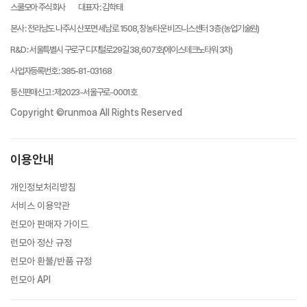
스쿨모아 주식회사
대표자
:
김학태
본사
:
전라남도 나주시 산포면 세남로 1508, 창농타운 비즈니스센터 3층 (농업기술원)
R&D
:
서울특별시 구로구 디지털로29길 38, 607호(에이스테크노타워 3차)
사업자등록번호
:
385-81-03168
통신판매신고
:
제2023-서울구로-0001호
Copyright ©runmoa All Rights Reserved
이용안내
개인정보처리방침
서비스 이용약관
런모아 판매자 가이드
런모아 정산 규정
런모아 환불/반품 규정
런모아 API