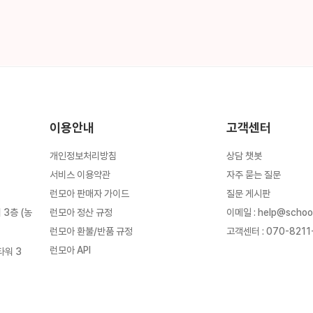
이용안내
고객센터
개인정보처리방침
상담 챗봇
서비스 이용약관
자주 묻는 질문
런모아 판매자 가이드
질문 게시판
런모아 정산 규정
이메일
:
help@schoo
3층 (농
런모아 환불/반품 규정
고객센터
:
070-8211
런모아 API
타워 3