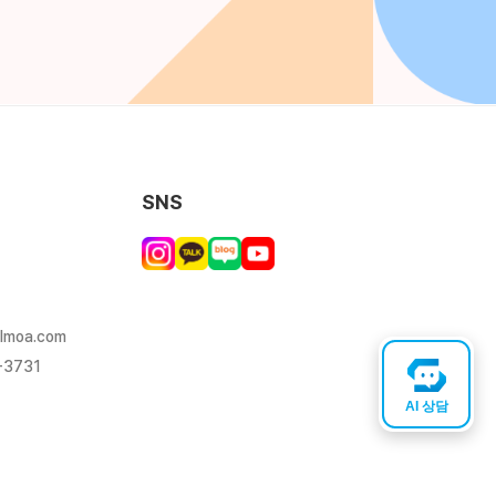
SNS
lmoa.com
-3731
AI 상담