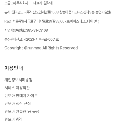
스쿨모아 주식회사
대표자
:
김학태
본사
:
전라남도 나주시 산포면 세남로 1508, 창농타운 비즈니스센터 3층 (농업기술원)
R&D
:
서울특별시 구로구 디지털로29길 38, 607호(에이스테크노타워 3차)
사업자등록번호
:
385-81-03168
통신판매신고
:
제2023-서울구로-0001호
Copyright ©runmoa All Rights Reserved
이용안내
개인정보처리방침
서비스 이용약관
런모아 판매자 가이드
런모아 정산 규정
런모아 환불/반품 규정
런모아 API