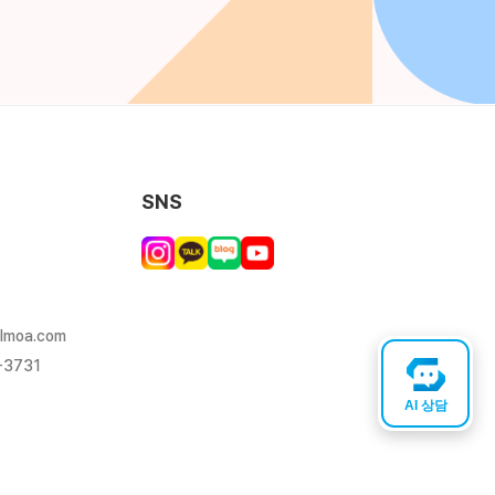
SNS
lmoa.com
-3731
AI 상담