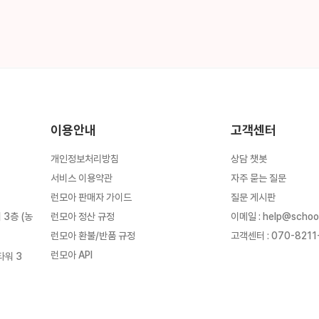
이용안내
고객센터
개인정보처리방침
상담 챗봇
서비스 이용약관
자주 묻는 질문
런모아 판매자 가이드
질문 게시판
런모아 정산 규정
이메일
:
help@schoo
3층 (농
런모아 환불/반품 규정
고객센터
:
070-8211
런모아 API
타워 3