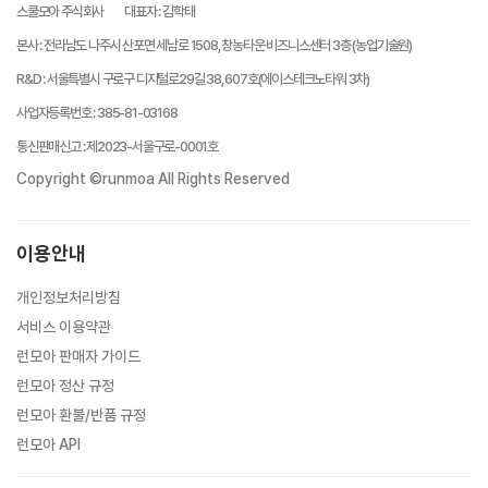
스쿨모아 주식회사
대표자
:
김학태
본사
:
전라남도 나주시 산포면 세남로 1508, 창농타운 비즈니스센터 3층 (농업기술원)
R&D
:
서울특별시 구로구 디지털로29길 38, 607호(에이스테크노타워 3차)
사업자등록번호
:
385-81-03168
통신판매신고
:
제2023-서울구로-0001호
Copyright ©runmoa All Rights Reserved
이용안내
개인정보처리방침
서비스 이용약관
런모아 판매자 가이드
런모아 정산 규정
런모아 환불/반품 규정
런모아 API