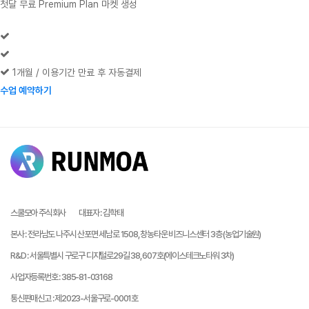
첫달 무료 Premium Plan 마켓 생성
1개월 / 이용기간 만료 후 자동결제
수업 예약하기
수업 예약하기
스쿨모아 주식회사
대표자
:
김학태
본사
:
전라남도 나주시 산포면 세남로 1508, 창농타운 비즈니스센터 3층 (농업기술원)
R&D
:
서울특별시 구로구 디지털로29길 38, 607호(에이스테크노타워 3차)
사업자등록번호
:
385-81-03168
통신판매신고
:
제2023-서울구로-0001호