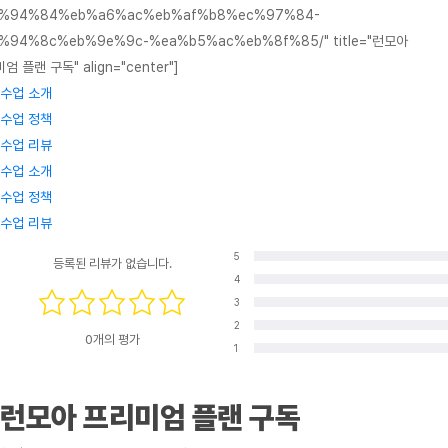
%94%84%eb%a6%ac%eb%af%b8%ec%97%84-
%94%8c%eb%9e%9c-%ea%b5%ac%eb%8f%85/" title="런모아
엄 플랜 구독" align="center"]
수업 소개
수업 정책
수업 리뷰
수업 소개
수업 정책
수업 리뷰
5
등록된 리뷰가 없습니다.
4
3
2
0개의 평가
1
런모아 프리미엄 플랜 구독