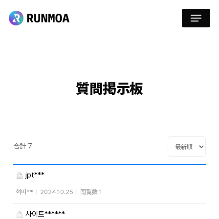
Skip
Menu
to
main
content
質問掲示板
合計 7
jpt***
혁띠**
|
2024.10.25
|
閲覧数 1
사이트******