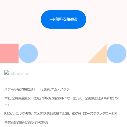
無料で始める
スクールモア株式会社
代表者
:
キム・ハクテ
本社
:
全羅南道麗水市徳充2ギル32 3階304-4号（徳充洞、全南創造経済革新センタ
ー）
R&D
:
ソウル特別市九老区デジタル路29キル38、607号（エーステクノタワー3次）
事業者登録番号
:
385-81-03168