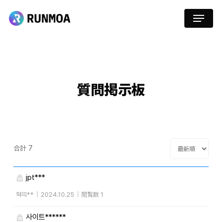
Skip
Menu
to
main
content
質問掲示板
合計 7
jpt***
혁띠**
|
2024.10.25
|
閲覧数 1
사이트******