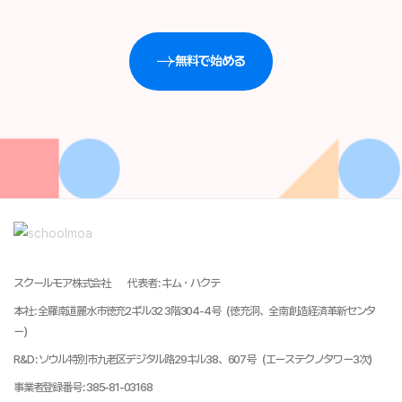
無料で始める
スクールモア株式会社
代表者
:
キム・ハクテ
本社
:
全羅南道麗水市徳充2ギル32 3階304-4号（徳充洞、全南創造経済革新センタ
ー）
R&D
:
ソウル特別市九老区デジタル路29キル38、607号（エーステクノタワー3次）
事業者登録番号
:
385-81-03168