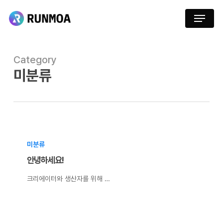
Skip
Menu
to
main
content
Category
미분류
미분류
안녕하세요!
크리에이터와 생산자를 위해 …