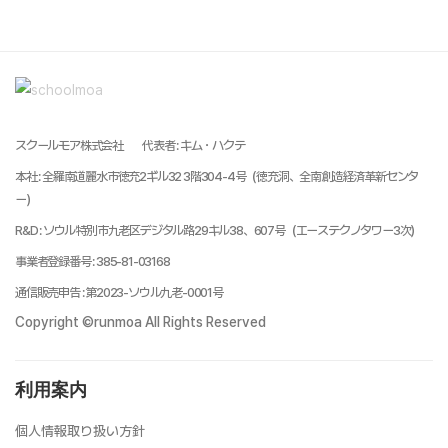
スクールモア株式会社
代表者
:
キム・ハクテ
本社
:
全羅南道麗水市徳充2ギル32 3階304-4号（徳充洞、全南創造経済革新センタ
ー）
R&D
:
ソウル特別市九老区デジタル路29キル38、607号（エーステクノタワー3次）
事業者登録番号
:
385-81-03168
通信販売申告
:
第2023-ソウル九老-0001号
Copyright ©runmoa All Rights Reserved
利用案内
個人情報取り扱い方針