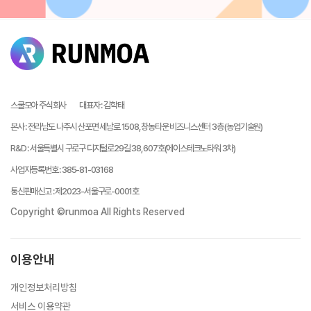
스쿨모아 주식회사
대표자
:
김학태
본사
:
전라남도 나주시 산포면 세남로 1508, 창농타운 비즈니스센터 3층 (농업기술원)
R&D
:
서울특별시 구로구 디지털로29길 38, 607호(에이스테크노타워 3차)
사업자등록번호
:
385-81-03168
통신판매신고
:
제2023-서울구로-0001호
Copyright ©runmoa All Rights Reserved
이용안내
개인정보처리방침
서비스 이용약관