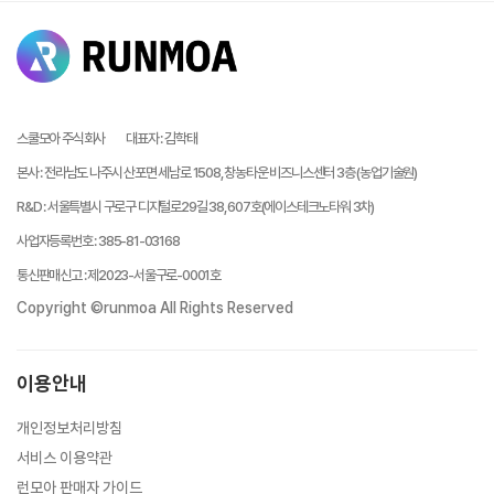
스쿨모아 주식회사
대표자
:
김학태
본사
:
전라남도 나주시 산포면 세남로 1508, 창농타운 비즈니스센터 3층 (농업기술원)
R&D
:
서울특별시 구로구 디지털로29길 38, 607호(에이스테크노타워 3차)
사업자등록번호
:
385-81-03168
통신판매신고
:
제2023-서울구로-0001호
Copyright ©runmoa All Rights Reserved
이용안내
개인정보처리방침
서비스 이용약관
런모아 판매자 가이드