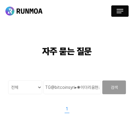
Skip
Menu
to
main
content
자주
묻는
질문
검색
1