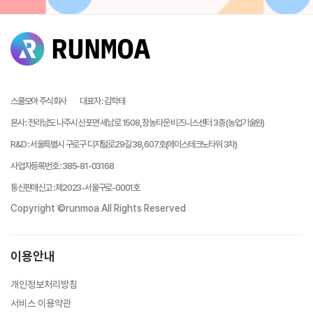
스쿨모아 주식회사
대표자
:
김학태
본사
:
전라남도 나주시 산포면 세남로 1508, 창농타운 비즈니스센터 3층 (농업기술원)
R&D
:
서울특별시 구로구 디지털로29길 38, 607호(에이스테크노타워 3차)
사업자등록번호
:
385-81-03168
통신판매신고
:
제2023-서울구로-0001호
Copyright ©runmoa All Rights Reserved
이용안내
개인정보처리방침
서비스 이용약관