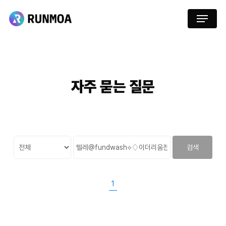
Skip
Menu
to
main
content
자주
묻는
질문
검색
1