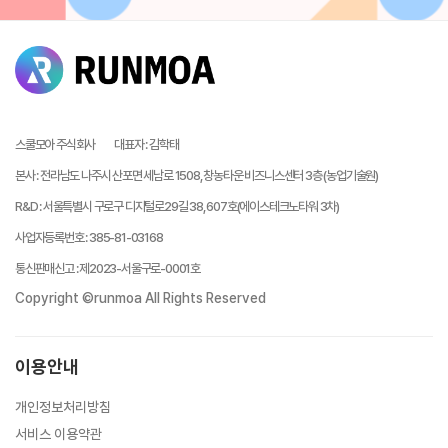
스쿨모아 주식회사
대표자
:
김학태
본사
:
전라남도 나주시 산포면 세남로 1508, 창농타운 비즈니스센터 3층 (농업기술원)
R&D
:
서울특별시 구로구 디지털로29길 38, 607호(에이스테크노타워 3차)
사업자등록번호
:
385-81-03168
통신판매신고
:
제2023-서울구로-0001호
Copyright ©runmoa All Rights Reserved
이용안내
개인정보처리방침
서비스 이용약관