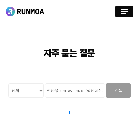
Skip
Menu
to
main
content
자주
묻는
질문
검색
1