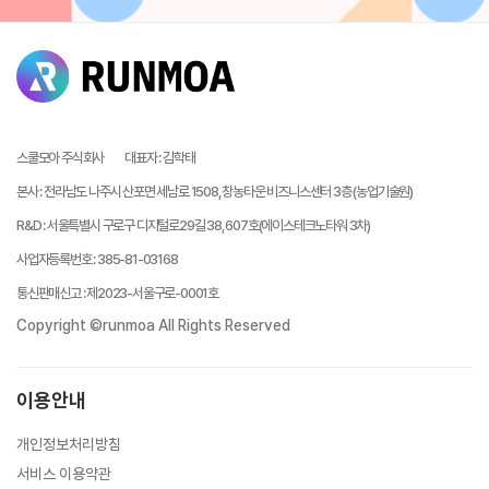
스쿨모아 주식회사
대표자
:
김학태
본사
:
전라남도 나주시 산포면 세남로 1508, 창농타운 비즈니스센터 3층 (농업기술원)
R&D
:
서울특별시 구로구 디지털로29길 38, 607호(에이스테크노타워 3차)
사업자등록번호
:
385-81-03168
통신판매신고
:
제2023-서울구로-0001호
Copyright ©runmoa All Rights Reserved
이용안내
개인정보처리방침
서비스 이용약관