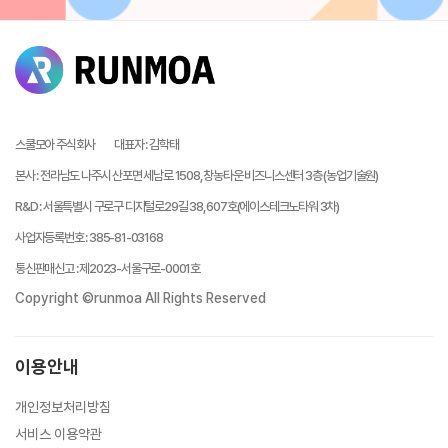
스쿨모아 주식회사
대표자
:
김학태
본사
:
전라남도 나주시 산포면 세남로 1508, 창농타운 비즈니스센터 3층 (농업기술원)
R&D
:
서울특별시 구로구 디지털로29길 38, 607호(에이스테크노타워 3차)
사업자등록번호
:
385-81-03168
통신판매신고
:
제2023-서울구로-0001호
Copyright ©runmoa All Rights Reserved
이용안내
개인정보처리방침
서비스 이용약관