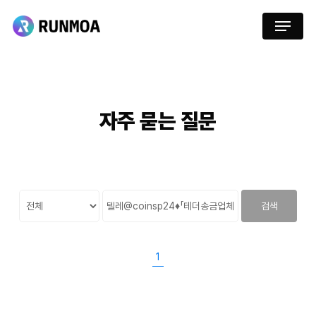
Skip
Menu
to
main
content
자주
묻는
질문
검색
1