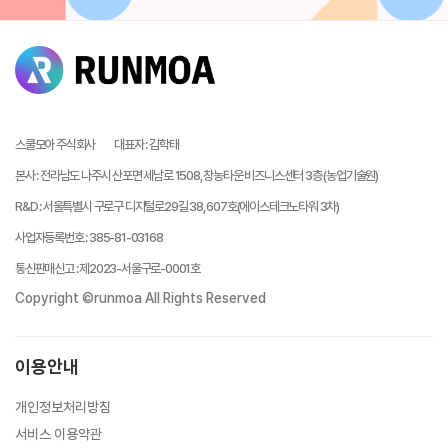
스쿨모아 주식회사
대표자
:
김학태
본사
:
전라남도 나주시 산포면 세남로 1508, 창농타운 비즈니스센터 3층 (농업기술원)
R&D
:
서울특별시 구로구 디지털로29길 38, 607호(에이스테크노타워 3차)
사업자등록번호
:
385-81-03168
통신판매신고
:
제2023-서울구로-0001호
Copyright ©runmoa All Rights Reserved
이용안내
개인정보처리방침
서비스 이용약관