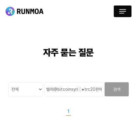
Skip
Menu
to
main
content
자주
묻는
질문
검색
1