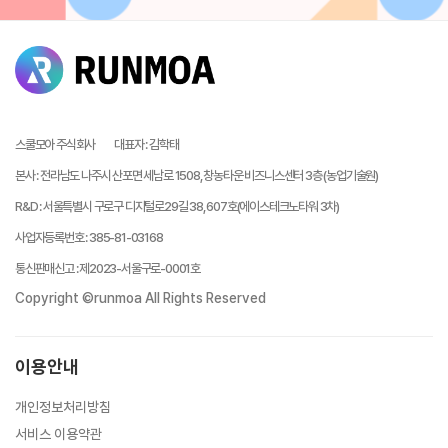
스쿨모아 주식회사
대표자
:
김학태
본사
:
전라남도 나주시 산포면 세남로 1508, 창농타운 비즈니스센터 3층 (농업기술원)
R&D
:
서울특별시 구로구 디지털로29길 38, 607호(에이스테크노타워 3차)
사업자등록번호
:
385-81-03168
통신판매신고
:
제2023-서울구로-0001호
Copyright ©runmoa All Rights Reserved
이용안내
개인정보처리방침
서비스 이용약관