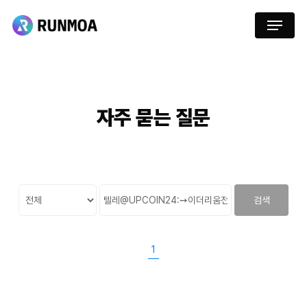
Skip
Menu
to
main
content
자주
묻는
질문
검색
1