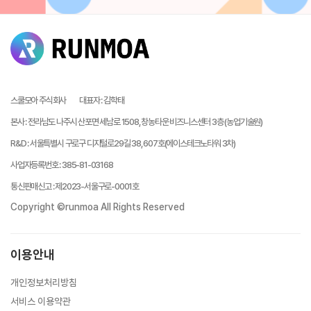
스쿨모아 주식회사
대표자
:
김학태
본사
:
전라남도 나주시 산포면 세남로 1508, 창농타운 비즈니스센터 3층 (농업기술원)
R&D
:
서울특별시 구로구 디지털로29길 38, 607호(에이스테크노타워 3차)
사업자등록번호
:
385-81-03168
통신판매신고
:
제2023-서울구로-0001호
Copyright ©runmoa All Rights Reserved
이용안내
개인정보처리방침
서비스 이용약관