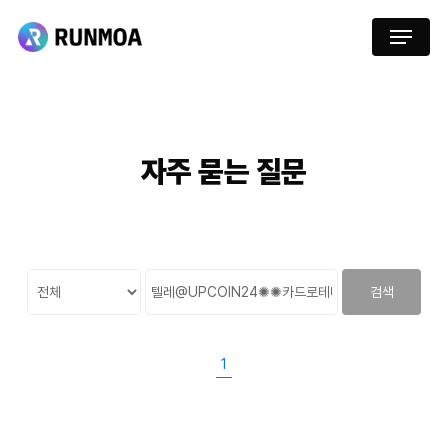
Skip
Menu
to
main
content
자주
묻는
질문
검색
1