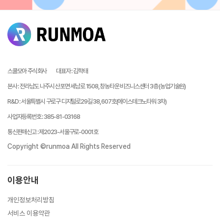
스쿨모아 주식회사
대표자
:
김학태
본사
:
전라남도 나주시 산포면 세남로 1508, 창농타운 비즈니스센터 3층 (농업기술원)
R&D
:
서울특별시 구로구 디지털로29길 38, 607호(에이스테크노타워 3차)
사업자등록번호
:
385-81-03168
통신판매신고
:
제2023-서울구로-0001호
Copyright ©runmoa All Rights Reserved
이용안내
개인정보처리방침
서비스 이용약관