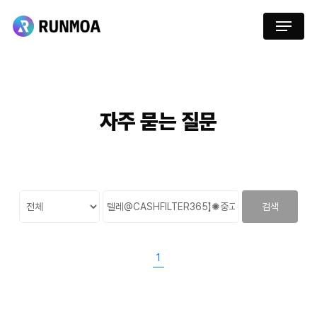
Skip
Menu
to
main
content
자주
묻는
질문
검색
1