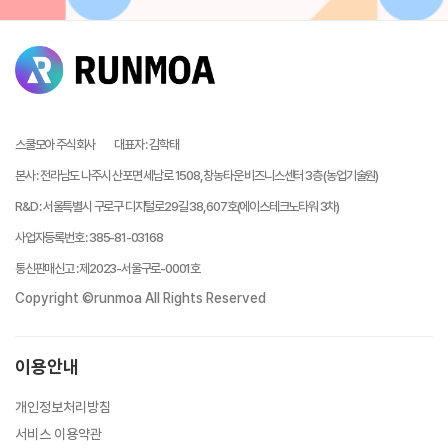
스쿨모아 주식회사
대표자
:
김학태
본사
:
전라남도 나주시 산포면 세남로 1508, 창농타운 비즈니스센터 3층 (농업기술원)
R&D
:
서울특별시 구로구 디지털로29길 38, 607호(에이스테크노타워 3차)
사업자등록번호
:
385-81-03168
통신판매신고
:
제2023-서울구로-0001호
Copyright ©runmoa All Rights Reserved
이용안내
개인정보처리방침
서비스 이용약관