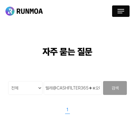
Skip
Menu
to
main
content
자주
묻는
질문
검색
1