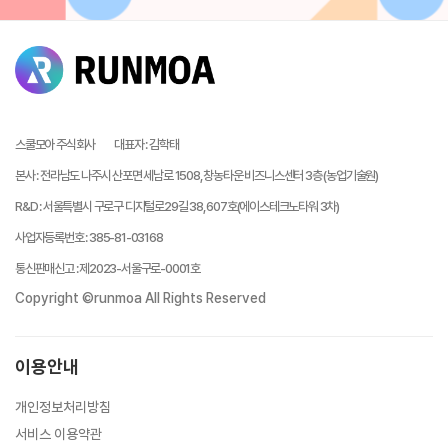
스쿨모아 주식회사
대표자
:
김학태
본사
:
전라남도 나주시 산포면 세남로 1508, 창농타운 비즈니스센터 3층 (농업기술원)
R&D
:
서울특별시 구로구 디지털로29길 38, 607호(에이스테크노타워 3차)
사업자등록번호
:
385-81-03168
통신판매신고
:
제2023-서울구로-0001호
Copyright ©runmoa All Rights Reserved
이용안내
개인정보처리방침
서비스 이용약관