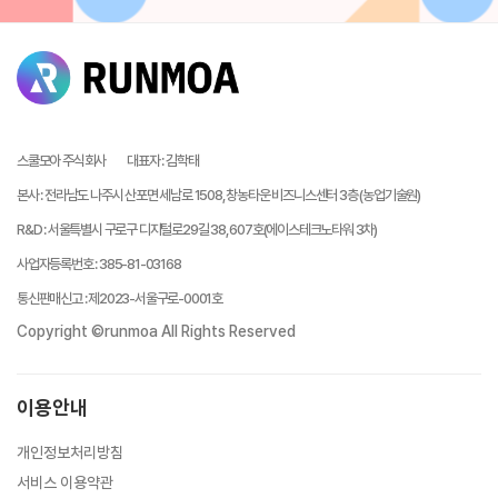
스쿨모아 주식회사
대표자
:
김학태
본사
:
전라남도 나주시 산포면 세남로 1508, 창농타운 비즈니스센터 3층 (농업기술원)
R&D
:
서울특별시 구로구 디지털로29길 38, 607호(에이스테크노타워 3차)
사업자등록번호
:
385-81-03168
통신판매신고
:
제2023-서울구로-0001호
Copyright ©runmoa All Rights Reserved
이용안내
개인정보처리방침
서비스 이용약관