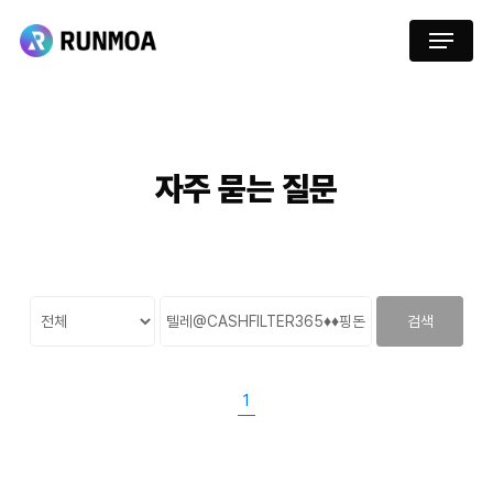
Skip
Menu
to
main
content
자주
묻는
질문
검색
1