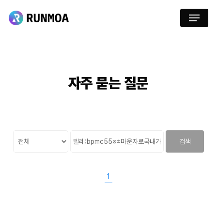
Skip
Menu
to
main
content
자주
묻는
질문
검색
1