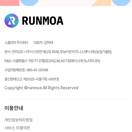
스쿨모아 주식회사
대표자
:
김학태
본사
:
전라남도 나주시 산포면 세남로 1508, 창농타운 비즈니스센터 3층 (농업기술원)
R&D
:
서울특별시 구로구 디지털로29길 38, 607호(에이스테크노타워 3차)
사업자등록번호
:
385-81-03168
통신판매신고
:
제2023-서울구로-0001호
Copyright ©runmoa All Rights Reserved
이용안내
개인정보처리방침
서비스 이용약관