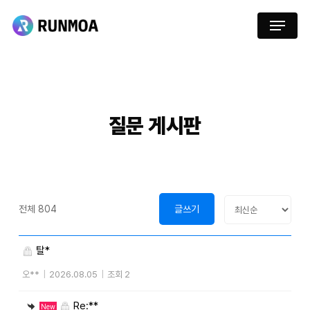
Skip
Menu
to
main
content
질문
게시판
전체 804
글쓰기
탈*
오**
|
2026.08.05
|
조회 2
Re:**
New