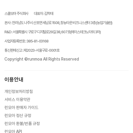
스쿨모아 주식회사
대표자
:
김학태
본사
:
전라남도 나주시 산포면 세남로 1508, 창농타운 비즈니스센터 3층 (농업기술원)
R&D
:
서울특별시 구로구 디지털로29길 38, 607호(에이스테크노타워 3차)
사업자등록번호
:
385-81-03168
통신판매신고
:
제2023-서울구로-0001호
Copyright ©runmoa All Rights Reserved
이용안내
개인정보처리방침
서비스 이용약관
런모아 판매자 가이드
런모아 정산 규정
런모아 환불/반품 규정
런모아 API