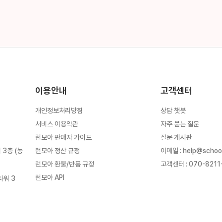
이용안내
고객센터
개인정보처리방침
상담 챗봇
서비스 이용약관
자주 묻는 질문
런모아 판매자 가이드
질문 게시판
런모아 정산 규정
이메일
:
help@schoo
3층 (농
런모아 환불/반품 규정
고객센터
:
070-8211
런모아 API
타워 3