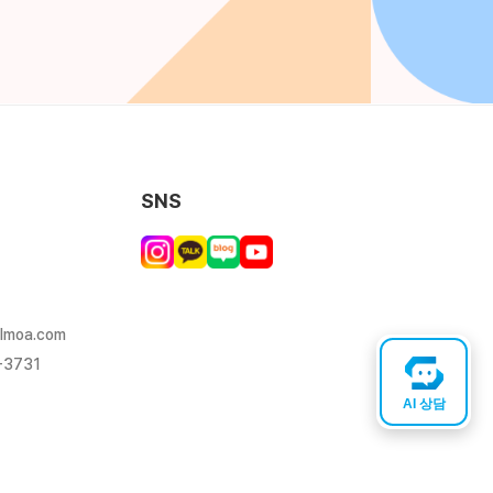
SNS
lmoa.com
-3731
AI 상담