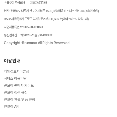
스쿨모아 주식회사
대표자
:
김학태
본사
:
전라남도 나주시 산포면 세남로 1508, 창농타운 비즈니스센터 3층 (농업기술원)
R&D
:
서울특별시 구로구 디지털로29길 38, 607호(에이스테크노타워 3차)
사업자등록번호
:
385-81-03168
통신판매신고
:
제2023-서울구로-0001호
Copyright ©runmoa All Rights Reserved
이용안내
개인정보처리방침
서비스 이용약관
런모아 판매자 가이드
런모아 정산 규정
런모아 환불/반품 규정
런모아 API