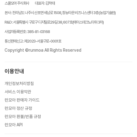
스쿨모아 주식회사
대표자
:
김학태
본사
:
전라남도 나주시 산포면 세남로 1508, 창농타운 비즈니스센터 3층 (농업기술원)
R&D
:
서울특별시 구로구 디지털로29길 38, 607호(에이스테크노타워 3차)
사업자등록번호
:
385-81-03168
통신판매신고
:
제2023-서울구로-0001호
Copyright ©runmoa All Rights Reserved
이용안내
개인정보처리방침
서비스 이용약관
런모아 판매자 가이드
런모아 정산 규정
런모아 환불/반품 규정
런모아 API