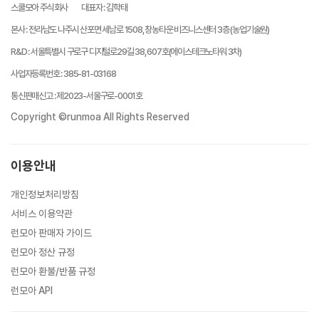
스쿨모아 주식회사
대표자
:
김학태
본사
:
전라남도 나주시 산포면 세남로 1508, 창농타운 비즈니스센터 3층 (농업기술원)
R&D
:
서울특별시 구로구 디지털로29길 38, 607호(에이스테크노타워 3차)
사업자등록번호
:
385-81-03168
통신판매신고
:
제2023-서울구로-0001호
Copyright ©runmoa All Rights Reserved
이용안내
개인정보처리방침
서비스 이용약관
런모아 판매자 가이드
런모아 정산 규정
런모아 환불/반품 규정
런모아 API