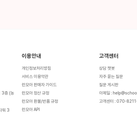
이용안내
고객센터
개인정보처리방침
상담 챗봇
서비스 이용약관
자주 묻는 질문
런모아 판매자 가이드
질문 게시판
런모아 정산 규정
이메일
:
help@schoo
3층 (농
런모아 환불/반품 규정
고객센터
:
070-8211
런모아 API
타워 3