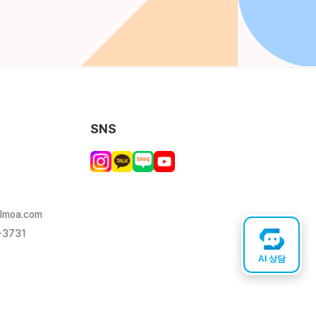
SNS
lmoa.com
-3731
AI 상담