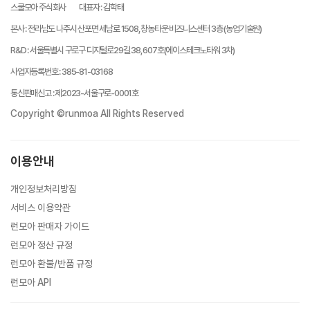
스쿨모아 주식회사
대표자
:
김학태
본사
:
전라남도 나주시 산포면 세남로 1508, 창농타운 비즈니스센터 3층 (농업기술원)
R&D
:
서울특별시 구로구 디지털로29길 38, 607호(에이스테크노타워 3차)
사업자등록번호
:
385-81-03168
통신판매신고
:
제2023-서울구로-0001호
Copyright ©runmoa All Rights Reserved
이용안내
개인정보처리방침
서비스 이용약관
런모아 판매자 가이드
런모아 정산 규정
런모아 환불/반품 규정
런모아 API