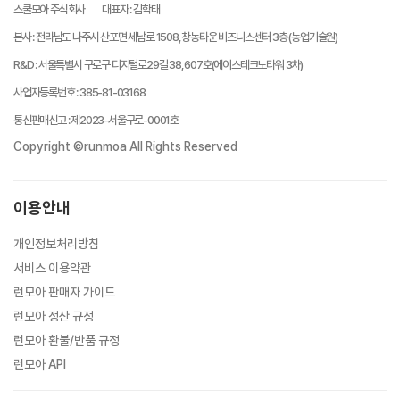
스쿨모아 주식회사
대표자
:
김학태
본사
:
전라남도 나주시 산포면 세남로 1508, 창농타운 비즈니스센터 3층 (농업기술원)
R&D
:
서울특별시 구로구 디지털로29길 38, 607호(에이스테크노타워 3차)
사업자등록번호
:
385-81-03168
통신판매신고
:
제2023-서울구로-0001호
Copyright ©runmoa All Rights Reserved
이용안내
개인정보처리방침
서비스 이용약관
런모아 판매자 가이드
런모아 정산 규정
런모아 환불/반품 규정
런모아 API