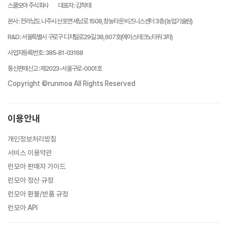
스쿨모아 주식회사
대표자
:
김학태
본사
:
전라남도 나주시 산포면 세남로 1508, 창농타운 비즈니스센터 3층 (농업기술원)
R&D
:
서울특별시 구로구 디지털로29길 38, 607호(에이스테크노타워 3차)
사업자등록번호
:
385-81-03168
통신판매신고
:
제2023-서울구로-0001호
Copyright ©runmoa All Rights Reserved
이용안내
개인정보처리방침
서비스 이용약관
런모아 판매자 가이드
런모아 정산 규정
런모아 환불/반품 규정
런모아 API