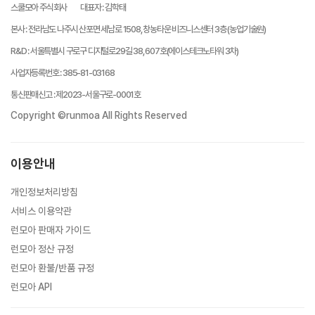
스쿨모아 주식회사
대표자
:
김학태
본사
:
전라남도 나주시 산포면 세남로 1508, 창농타운 비즈니스센터 3층 (농업기술원)
R&D
:
서울특별시 구로구 디지털로29길 38, 607호(에이스테크노타워 3차)
사업자등록번호
:
385-81-03168
통신판매신고
:
제2023-서울구로-0001호
Copyright ©runmoa All Rights Reserved
이용안내
개인정보처리방침
서비스 이용약관
런모아 판매자 가이드
런모아 정산 규정
런모아 환불/반품 규정
런모아 API