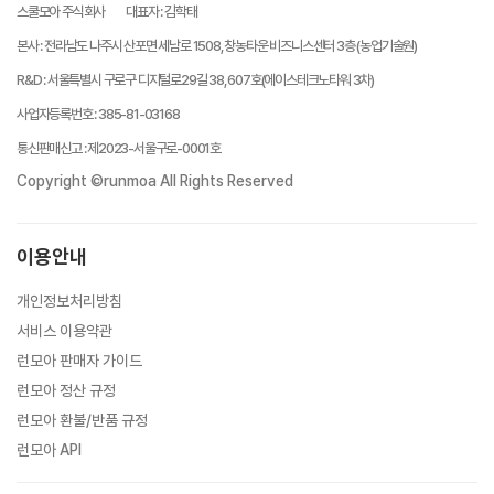
스쿨모아 주식회사
대표자
:
김학태
본사
:
전라남도 나주시 산포면 세남로 1508, 창농타운 비즈니스센터 3층 (농업기술원)
R&D
:
서울특별시 구로구 디지털로29길 38, 607호(에이스테크노타워 3차)
사업자등록번호
:
385-81-03168
통신판매신고
:
제2023-서울구로-0001호
Copyright ©runmoa All Rights Reserved
이용안내
개인정보처리방침
서비스 이용약관
런모아 판매자 가이드
런모아 정산 규정
런모아 환불/반품 규정
런모아 API