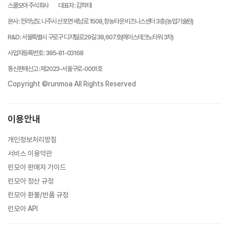
스쿨모아 주식회사
대표자
:
김학태
본사
:
전라남도 나주시 산포면 세남로 1508, 창농타운 비즈니스센터 3층 (농업기술원)
R&D
:
서울특별시 구로구 디지털로29길 38, 607호(에이스테크노타워 3차)
사업자등록번호
:
385-81-03168
통신판매신고
:
제2023-서울구로-0001호
Copyright ©runmoa All Rights Reserved
이용안내
개인정보처리방침
서비스 이용약관
런모아 판매자 가이드
런모아 정산 규정
런모아 환불/반품 규정
런모아 API