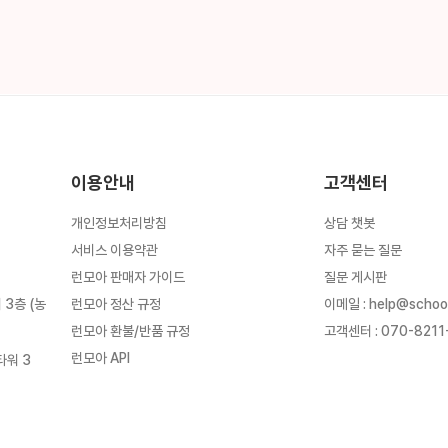
이용안내
고객센터
개인정보처리방침
상담 챗봇
서비스 이용약관
자주 묻는 질문
런모아 판매자 가이드
질문 게시판
런모아 정산 규정
이메일
:
help@schoo
3층 (농
런모아 환불/반품 규정
고객센터
:
070-8211
런모아 API
타워 3