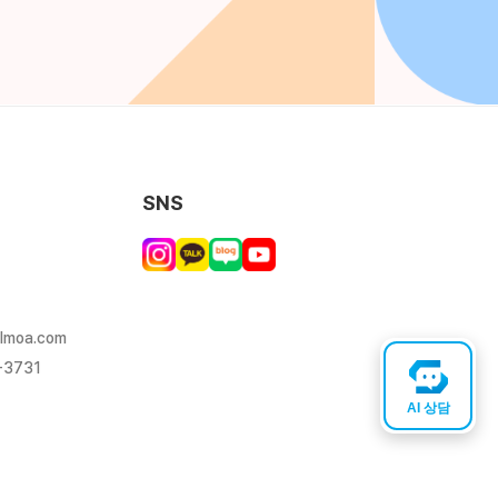
SNS
lmoa.com
-3731
AI 상담