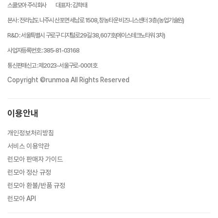
스쿨모아 주식회사
대표자
:
김학태
본사
:
전라남도 나주시 산포면 세남로 1508, 창농타운 비즈니스센터 3층 (농업기술원)
R&D
:
서울특별시 구로구 디지털로29길 38, 607호(에이스테크노타워 3차)
사업자등록번호
:
385-81-03168
통신판매신고
:
제2023-서울구로-0001호
Copyright ©runmoa All Rights Reserved
이용안내
개인정보처리방침
서비스 이용약관
런모아 판매자 가이드
런모아 정산 규정
런모아 환불/반품 규정
런모아 API