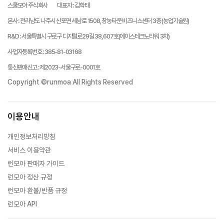
스쿨모아 주식회사
대표자
:
김학태
본사
:
전라남도 나주시 산포면 세남로 1508, 창농타운 비즈니스센터 3층 (농업기술원)
R&D
:
서울특별시 구로구 디지털로29길 38, 607호(에이스테크노타워 3차)
사업자등록번호
:
385-81-03168
통신판매신고
:
제2023-서울구로-0001호
Copyright ©runmoa All Rights Reserved
이용안내
개인정보처리방침
서비스 이용약관
런모아 판매자 가이드
런모아 정산 규정
런모아 환불/반품 규정
런모아 API