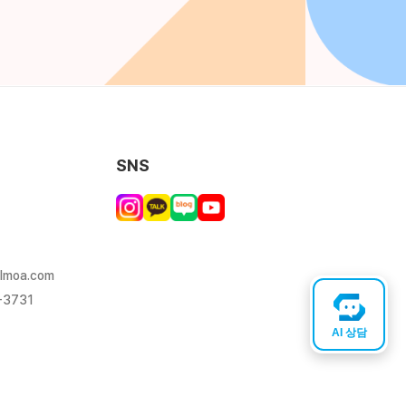
SNS
lmoa.com
-3731
AI 상담