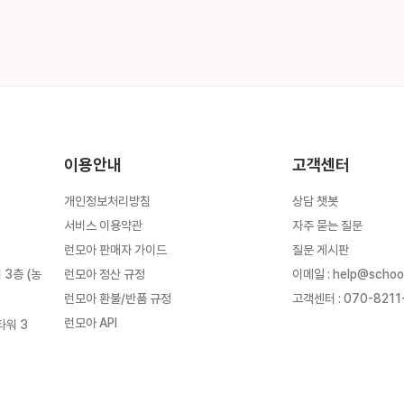
이용안내
고객센터
개인정보처리방침
상담 챗봇
서비스 이용약관
자주 묻는 질문
런모아 판매자 가이드
질문 게시판
런모아 정산 규정
이메일
:
help@schoo
3층 (농
런모아 환불/반품 규정
고객센터
:
070-8211
런모아 API
타워 3