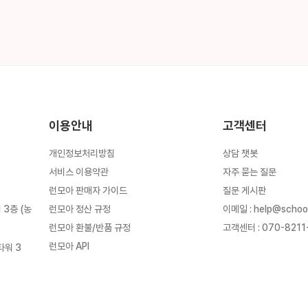
이용안내
고객센터
개인정보처리방침
상담 챗봇
서비스 이용약관
자주 묻는 질문
런모아 판매자 가이드
질문 게시판
런모아 정산 규정
이메일
:
help@schoo
3층 (농
런모아 환불/반품 규정
고객센터
:
070-8211
런모아 API
타워 3