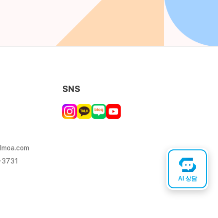
SNS
lmoa.com
-3731
AI 상담