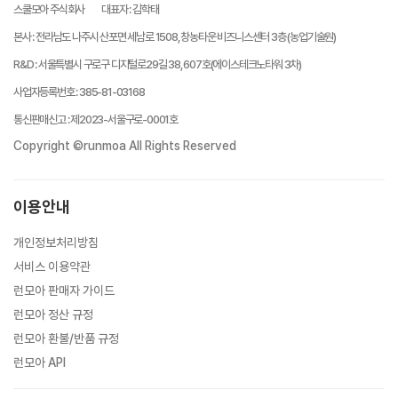
스쿨모아 주식회사
대표자
:
김학태
본사
:
전라남도 나주시 산포면 세남로 1508, 창농타운 비즈니스센터 3층 (농업기술원)
R&D
:
서울특별시 구로구 디지털로29길 38, 607호(에이스테크노타워 3차)
사업자등록번호
:
385-81-03168
통신판매신고
:
제2023-서울구로-0001호
Copyright ©runmoa All Rights Reserved
이용안내
개인정보처리방침
서비스 이용약관
런모아 판매자 가이드
런모아 정산 규정
런모아 환불/반품 규정
런모아 API