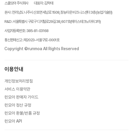
스쿨모아 주식회사
대표자
:
김학태
본사
:
전라남도 나주시 산포면 세남로 1508, 창농타운 비즈니스센터 3층 (농업기술원)
R&D
:
서울특별시 구로구 디지털로29길 38, 607호(에이스테크노타워 3차)
사업자등록번호
:
385-81-03168
통신판매신고
:
제2023-서울구로-0001호
Copyright ©runmoa All Rights Reserved
이용안내
개인정보처리방침
서비스 이용약관
런모아 판매자 가이드
런모아 정산 규정
런모아 환불/반품 규정
런모아 API