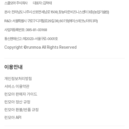
스쿨모아 주식회사
대표자
:
김학태
본사
:
전라남도 나주시 산포면 세남로 1508, 창농타운 비즈니스센터 3층 (농업기술원)
R&D
:
서울특별시 구로구 디지털로29길 38, 607호(에이스테크노타워 3차)
사업자등록번호
:
385-81-03168
통신판매신고
:
제2023-서울구로-0001호
Copyright ©runmoa All Rights Reserved
이용안내
개인정보처리방침
서비스 이용약관
런모아 판매자 가이드
런모아 정산 규정
런모아 환불/반품 규정
런모아 API